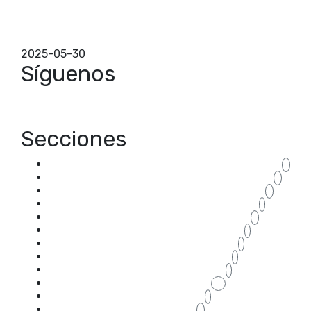
Los cerramientos son una opción ideal para
renovar espacios exteriores en hogares y negocios,
mejorando su funcionalidad y estética. Estos
sistemas permit...
2025-05-30
Síguenos
Secciones
accesorios cerramientos Zaragoza
4
acristalar porche
2
acristalar terraza
2
aluminio
1
armario a medida de aluminio
2
armario a medida para terraza
1
armario almacenaje para terraza
1
armario de aluminio para terraza
1
armario para terraza
1
blog
70
CABINAS PARA BAÑOS
1
CABINAS SANITARIAS
2