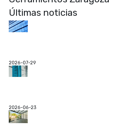
Últimas noticias
Muro cortina para edificios de Zaragoza
Si alguna vez has mirado hacia arriba en el centro
de una ciudad y te has topado con un edificio
completamente forrado de cristal, seguramente ya
conoces ...
2026-07-29
Contraventanas Mallorquinas en Zaragoza
Si estás pensando en mejorar tu vivienda y te has
topado con el término contraventanas
mallorquinas, es normal que tengas dudas sobre
qué son exactamente ...
2026-06-23
Cerramientos para reformas en Zaragoza