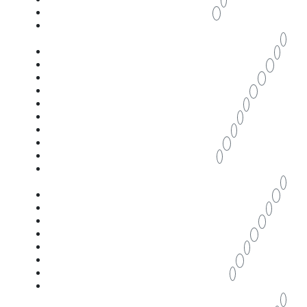
1
puertas para locales
2
reforma de carpintería en la
vivienda
1
reformar ventanas
1
reformas locales Zaragoza
2
reformas viviendas Zaragoza
2
reformas Zaragoza
2
rehabilitaciones Zaragoza
1
SEPARACIONES PARA BAÑO
1
separador de oficinas
1
separadores Zaragoza
2
separadores oficinas Zaragoza
1
separadores restaurantes
Zaragoza
1
sistema mallorquina Zaragoza
2
sistema tamiz Zaragoza
1
sistemas barandilla Zaragoza
3
sistemas cerramientos Zaragoza
8
sistemas protección solar Zaragoza
1
slide Cerramientos Zaragoza
4
sustitución ventanas Zaragoza
1
techo móvil cerramientos
Zaragoza
1