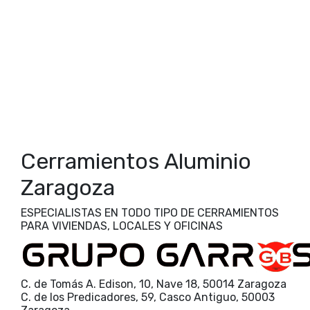
Zaragoza
acristalar porche
acristalar terraza
cambio ventanas
aluminio
armario para terraza
Zaragoza
carpintería PVC Zaragoza
carpintería
cerramientos PVC Zaragoza
aluminio Zaragoza
cerramientos cortina Zaragoza
cerramientos de
balcones
cerramientos de terrazas
cerramientos
cerramientos invisibles
cortinas de
integrales Zaragoza
cristal
eficiencia energética
diseño puertas forja artística
empresa cerramientos Zaragoza
Cerramientos Aluminio
Zaragoza
ESPECIALISTAS EN TODO TIPO DE CERRAMIENTOS
PARA VIVIENDAS, LOCALES Y OFICINAS
C. de Tomás A. Edison, 10, Nave 18, 50014 Zaragoza
C. de los Predicadores, 59, Casco Antiguo, 50003