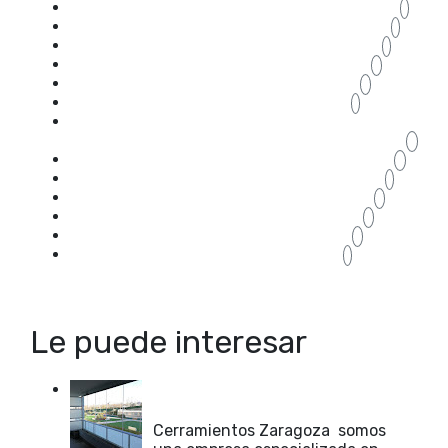
terr
1
tipos ventanas
1
tipos ventanas PVC
1
ventanas aislamiento térmico Zaragoza
3
ventanas aluminio Zaragoza
3
ventanas con bisagras Zaragoza
1
ventanas correderas aislamiento
térmico Zaragoza
2
ventanas correderas Zaragoza
2
ventanas puente térmico Zaragoza
1
ventanas PVC Zaragoza
3
ventanas rotura puente térmico
3
Ventanas Zaragoza
5
veranda cerramientos Zaragoza
1
Le puede interesar
Cerramientos Invisibles para
terrazas en Zaragoza
Cerramientos Zaragoza somos