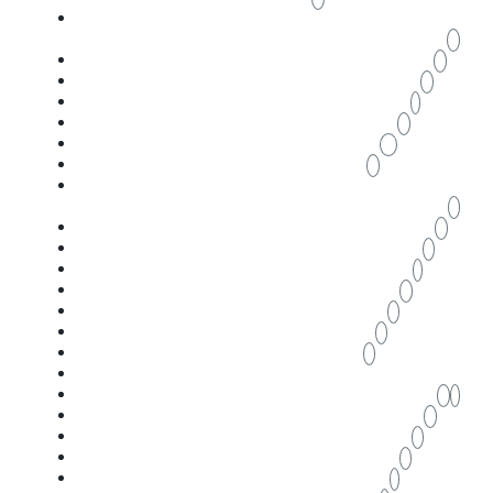
cambiar las ventanas
zaragoza
9
cambio de ventanas zaragoza
6
cambio ventanas Zaragoza
6
carpintería aluminio Zaragoza
1
carpintería PVC Zaragoza
2
cerramiento acristalado zaragoza
11
cerramientos acristalados
4
cerramientos aluminio a medida
Zaragoza
3
cerramientos aluminio Zaragoza
9
cerramientos comercios Zaragoza
3
cerramientos con bisagras Zaragoza
1
cerramientos con cristal
2
cerramientos cortina Zaragoza
3
cerramientos de balcones
3
cerramientos de terrazas
3
cerramientos integrales Zaragoza
cerramientos invisibles
2
1
cerramientos invisibles para terrazas
4
cerramientos invisibles Zaragoza
5
cerramientos para terrazas
3
cerramientos para terrazas zaragoza
1