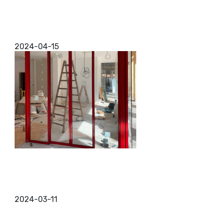
Instalación de contraventanas en Zaragoza
¿Estás buscando la mejor instalación de
contraventanas en Zaragoza? Has encontrado
entonces a un equipo profesional y que te va a
ofrecer los mejores acab...
2024-04-15
Puertas automáticas para comercios
¿Estás pensando en integrar puertas automáticas
para comercios? Pues has llegado al lugar indicado,
puesto que no solo mejorará la accesibilidad,
también ...
2024-03-11