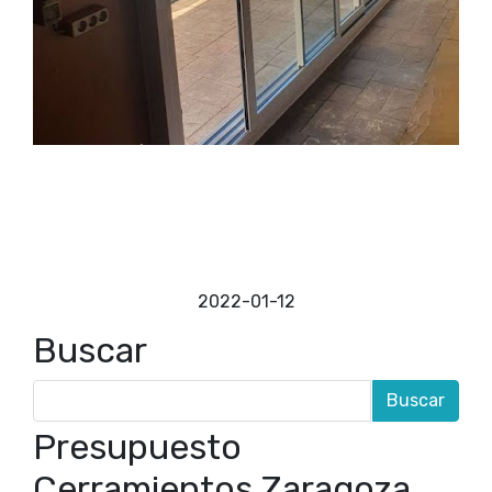
Últimos trabajos realizados
Montaje corredera Evo 61 con 4 carrilesMampara de
baño lacada en negro matePorche de madera con
techo imitación tejaCerramientos con cortinas de
vidrioBarandillas terminadas con sus
separadoresVidrios instalados en
barandillaempresa de cerramientos madrid
2022-01-12
Buscar
Presupuesto
Cerramientos Zaragoza