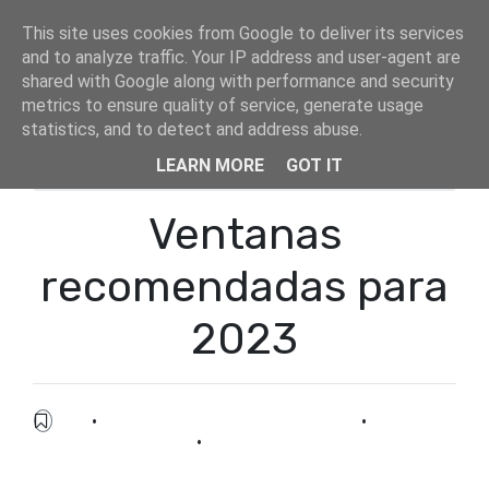
This site uses cookies from Google to deliver its services
and to analyze traffic. Your IP address and user-agent are
shared with Google along with performance and security
metrics to ensure quality of service, generate usage
statistics, and to detect and address abuse.
Inicio
blog
LEARN MORE
GOT IT
Ventanas recomendadas para 2023
Ventanas
recomendadas para
2023
blog
·
cambiar las ventanas zaragoza
·
cambio de
ventanas zaragoza
·
fabricación ventanas aluminio
Zaragoza