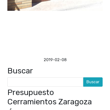
Empresa de Puertas en Zaragoza
Puertas en Zaragoza Nuestra empresa realiza
carpintería de puertas de aluminio con la mejor
calidad en materiales y un servicio contrastado.
Fabricamos puertas de aluminio con un aislamiento
térmico extraordinario y minimizando la
conductividad térmica gracias a los materiales
instalados. Fabricación de puertas En
nuestra fábrica de puertas en
Zaragoza disponemos de
2019-02-08
Buscar
Presupuesto
Cerramientos Zaragoza