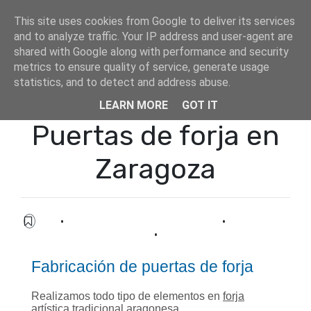
This site uses cookies from Google to deliver its services
and to analyze traffic. Your IP address and user-agent are
shared with Google along with performance and security
metrics to ensure quality of service, generate usage
statistics, and to detect and address abuse.
Inicio
blog
Puertas de forja en Zaragoza
LEARN MORE
GOT IT
Puertas de forja en
Zaragoza
blog
·
diseño puertas forja artística
·
fabricación
puertas forja Zaragoza
·
puertas forja Zaragoza
Fabricación de puertas de forja
Realizamos todo tipo de elementos en
forja
artística
tradicional aragonesa.