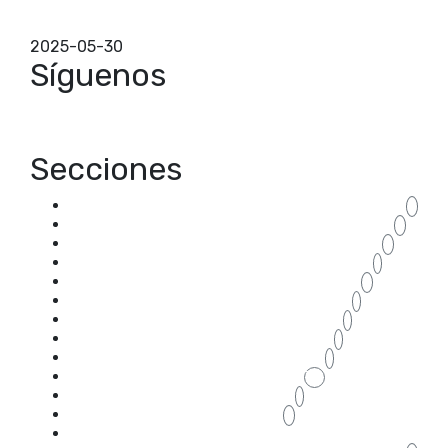
mejorando su funcionalidad y estética. Estos
sistemas permit...
2025-05-30
Síguenos
Secciones
accesorios cerramientos Zaragoza
4
acristalar porche
2
acristalar terraza
2
aluminio
1
armario a medida de aluminio
2
armario a medida para terraza
1
armario almacenaje para terraza
1
armario de aluminio para terraza
1
armario para terraza
1
blog
70
CABINAS PARA BAÑOS
1
CABINAS SANITARIAS
2
cambiar las ventanas