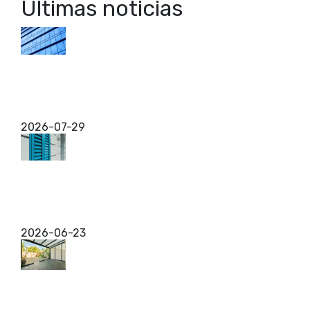
Últimas noticias
Muro cortina para edificios de Zaragoza
Si alguna vez has mirado hacia arriba en el centro
de una ciudad y te has topado con un edificio
completamente forrado de cristal, seguramente ya
conoces ...
2026-07-29
Contraventanas Mallorquinas en Zaragoza
Si estás pensando en mejorar tu vivienda y te has
topado con el término contraventanas
mallorquinas, es normal que tengas dudas sobre
qué son exactamente ...
2026-06-23
Cerramientos para reformas en Zaragoza
Los cerramientos son una opción ideal para
renovar espacios exteriores en hogares y negocios,