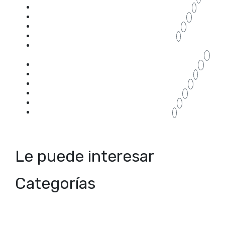
tipos ventanas PVC
1
ventanas aislamiento térmico Zaragoza
3
ventanas aluminio Zaragoza
3
ventanas con bisagras Zaragoza
1
ventanas correderas aislamiento
térmico Zaragoza
2
ventanas correderas Zaragoza
2
ventanas puente térmico Zaragoza
1
ventanas PVC Zaragoza
3
ventanas rotura puente térmico
3
Ventanas Zaragoza
5
veranda cerramientos Zaragoza
1
Le puede interesar
Categorías
accesorios cerramientos
CABINAS PARA BAÑOS
Zaragoza
acristalar porche
acristalar terraza