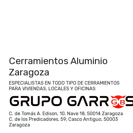
cambio ventanas
aluminio
armario para terraza
Zaragoza
carpintería PVC Zaragoza
carpintería
cerramientos PVC Zaragoza
aluminio Zaragoza
cerramientos cortina Zaragoza
cerramientos de
balcones
cerramientos de terrazas
cerramientos
cerramientos invisibles
cortinas de
integrales Zaragoza
cristal
eficiencia energética
diseño puertas forja artística
empresa cerramientos Zaragoza
Cerramientos Aluminio
Zaragoza
ESPECIALISTAS EN TODO TIPO DE CERRAMIENTOS
PARA VIVIENDAS, LOCALES Y OFICINAS
C. de Tomás A. Edison, 10, Nave 18, 50014 Zaragoza
C. de los Predicadores, 59, Casco Antiguo, 50003
Zaragoza
- Visitar en Google